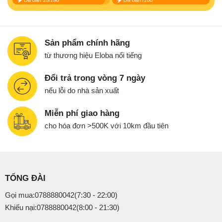
800.000₫.
2.600.000₫.
Sản phẩm chính hãng
từ thương hiệu Eloba nổi tiếng
Đổi trả trong vòng 7 ngày
nếu lỗi do nhà sản xuất
Miễn phí giao hàng
cho hóa đơn >500K với 10km đầu tiên
TỔNG ĐÀI
Gọi mua:0788880042(7:30 - 22:00)
Khiếu nại:0788880042(8:00 - 21:30)