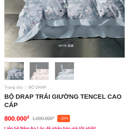
Trang chủ
/
BỘ DRAP
BỘ DRAP TRẢI GIƯỜNG TENCEL CAO
CẤP
₫
800.000
₫
1.000.000
- 20%
Liên hệ Nêm An Lộc để nhận báo giá tốt nhất!